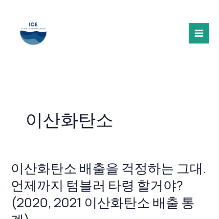
콘
텐
츠
로
건
너
뛰
기
이산화탄소
이산화탄소 배출을 걱정하는 그대.
이
산
언제까지 텀블러 타령 할거야?
화
(2020, 2021 이산화탄소 배출 통
탄
소