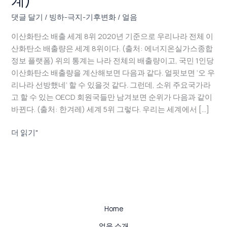
계)
배
출
댓글 달기
/
빙하-극지-기후변화
/
얼음
을
이산화탄소 배출 세계 8위 2020년 기준으로 우리나라 전체 이
걱
산화탄소 배출량은 세계 8위이다. (출처: 에너지온실가스종합
정
정보 플랫폼) 위의 통계는 나라 전체의 배출량이고, 국민 1인당
하
이산화탄소 배출량을 계산해보면 다음과 같다. 얼핏보면 ‘오 우
는
리나라 선방했네’ 할 수 있을것 같다. 그런데, 소위 주요국가라
그
고 할 수 있는 OECD 회원국들만 남겨보면 순위가 다음과 같이
대.
바뀐다. (출처: 한겨레) 세계 5위 그렇다. 우리는 세계에서 […]
언
제
더 읽기"
까
지
텀
블
러
타
Home
령
할
얼음 소개